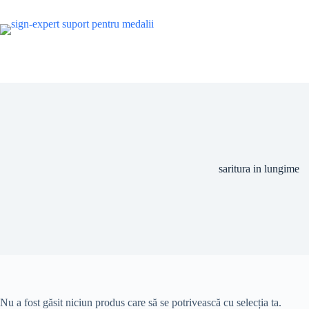
Sari
la
conținut
saritura in lungime
Nu a fost găsit niciun produs care să se potrivească cu selecția ta.