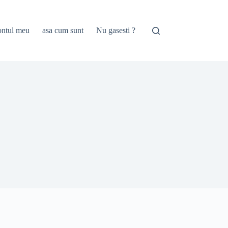
ntul meu
asa cum sunt
Nu gasesti ?