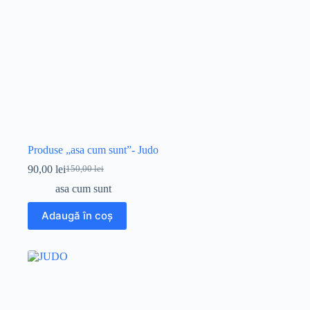
Produse „asa cum sunt”- Judo
90,00
lei
150,00
lei
Prețul
Prețul
inițial
curent
asa cum sunt
a
este:
fost:
90,00 lei.
Adaugă în coș
150,00 lei.