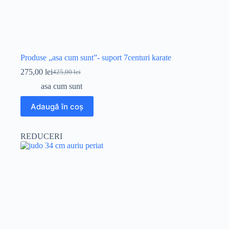
Produse „asa cum sunt”- suport 7centuri karate
275,00
lei
425,00
lei
Prețul
Prețul
inițial
curent
asa cum sunt
a
este:
fost:
275,00 lei.
Adaugă în coș
425,00 lei.
REDUCERI