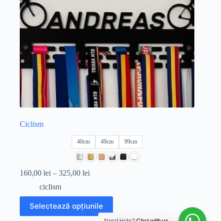
produsului.
Ciclism
40cm
49cm
99cm
Interval
160,00
lei
–
325,00
lei
de
ciclism
prețuri:
160,00 lei
Acest
Selectează opțiunile
până
produs
la
are