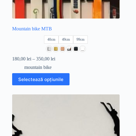
Mountain bike MTB
40cm
49cm
99cm
Interval
180,00
lei
–
350,00
lei
de
mountain bike
prețuri:
180,00 lei
Acest
Selectează opțiunile
până
produs
la
are
350,00 lei
mai
multe
variații.
Opțiunile
pot
fi
alese
în
pagina