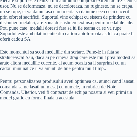
Fiecare suport este realizat din aluminiu compozit extrem de rezistent si
usor. Nu se deformeaza, nu se decoloreaza, nu rugineste, nu se crapa,
nu se rupe, ci va dainui asa cum merita sa dainuie ceea ce ai cucerit
prin efort si sacrificii. Suportul vine echipat cu sistem de prindere cu
distantieri metalici, are zona de sustinere extinsa pentru medaliile tale.
Poti pune cate medalii doresti fara sa iti fie teama ca se va rupe.
Suportul este ambalat in cutie din carton autoformata astfel ca poate fi
oferit cadou SA
Este momentul sa scoti medaliile din sertare. Pune-le in fata sa
straluceasca! Sau, daca ai pe cineva drag care este mult prea modest sa
arate altora medaliile cucerite, ai acum ocazia sa il surprinzi cu un
cadou minunat ce ii va aminti de tine pentru mult timp..
Pentru personalizarea produsului aveti optiunea ca, atunci cand lansati
comanda sa ne lasati un mesaj cu numele, in rubrica de Note
Comanda. Ulterior, veti fi contactat de echipa noastra si veti primi un
model grafic cu forma finala a acestuia.