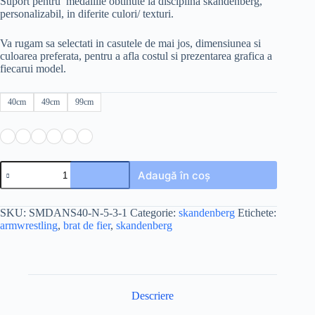
Suport pentru medaliile obtinute la disciplina skandenberg,
180,00 lei
personalizabil, in diferite culori/ texturi.
până
la
Va rugam sa selectati in casutele de mai jos, dimensiunea si
335,00 lei
culoarea preferata, pentru a afla costul si prezentarea grafica a
fiecarui model.
40cm
49cm
99cm
Cantitate
Adaugă în coș
Skandenberg
SKU:
SMDANS40-N-5-3-1
Categorie:
skandenberg
Etichete:
armwrestling
,
brat de fier
,
skandenberg
Descriere